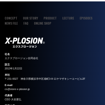
CONCEPT
OUR STORY
PRODUCT
LECTURE
EPISODES
NEWS FILE
FAQ
ONLINE SHOP
社名
エクスプロージョン合同会社
設立
2013年1月22日
本社
〒231-0027 神奈川県横浜市中区扇町3-8-11ヤマザキシーエービル2F
E-mail
cs@store-x-plosion.jp
代表者
CEO
大谷憲弘