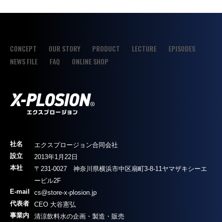
CONCEPT
OUR STORY
PRODUCT
LECTURE
EPISODES
NEWS FILE
FAQ
ONLINE SHOP
社名
エクスプロージョン合同会社
設立
2013年1月22日
本社
〒231-0027 神奈川県横浜市中区扇町3-8-11ヤマザキシーエ
ービル2F
E-mail
cs@store-x-plosion.jp
代表者
CEO
大谷憲弘
事業内
清涼飲料水の企画・製造・販売