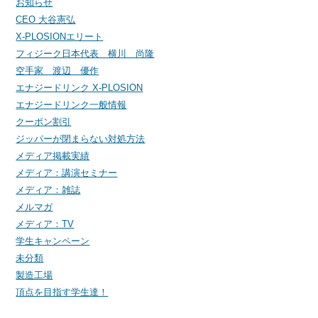
お知らせ
CEO 大谷憲弘
X-PLOSIONエリート
フィジーク日本代表 横川 尚隆
空手家 渡辺 優作
エナジードリンク X-PLOSION
エナジードリンク一般情報
クーポン割引
ジッパーが閉まらない対処方法
メディア掲載実績
メディア：講演セミナー
メディア：雑誌
メルマガ
メディア：TV
学生キャンペーン
未分類
製造工場
頂点を目指す学生達！