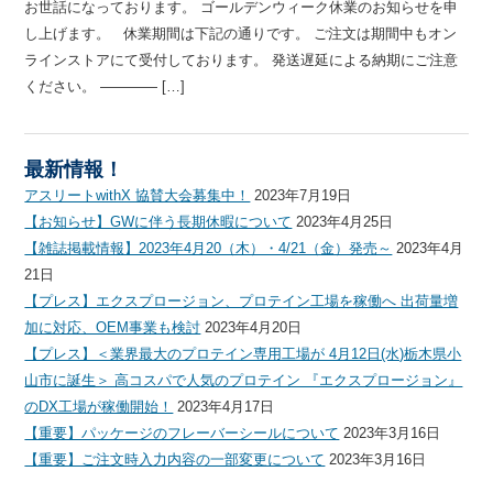
お世話になっております。 ゴールデンウィーク休業のお知らせを申
し上げます。 休業期間は下記の通りです。 ご注文は期間中もオン
ラインストアにて受付しております。 発送遅延による納期にご注意
ください。 ———— […]
最新情報！
アスリートwithX 協賛大会募集中！
2023年7月19日
【お知らせ】GWに伴う長期休暇について
2023年4月25日
【雑誌掲載情報】2023年4月20（木）・4/21（金）発売～
2023年4月
21日
【プレス】エクスプロージョン、プロテイン工場を稼働へ 出荷量増
加に対応、OEM事業も検討
2023年4月20日
【プレス】＜業界最大のプロテイン専用工場が 4月12日(水)栃木県小
山市に誕生＞ 高コスパで人気のプロテイン 『エクスプロージョン』
のDX工場が稼働開始！
2023年4月17日
【重要】パッケージのフレーバーシールについて
2023年3月16日
【重要】ご注文時入力内容の一部変更について
2023年3月16日