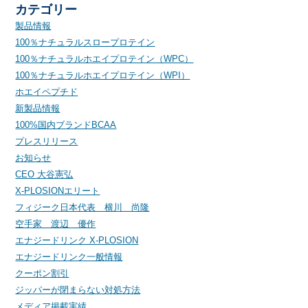
カテゴリー
製品情報
100％ナチュラルスロープロテイン
100％ナチュラルホエイプロテイン（WPC）
100％ナチュラルホエイプロテイン（WPI）
ホエイペプチド
新製品情報
100%国内ブランドBCAA
プレスリリース
お知らせ
CEO 大谷憲弘
X-PLOSIONエリート
フィジーク日本代表 横川 尚隆
空手家 渡辺 優作
エナジードリンク X-PLOSION
エナジードリンク一般情報
クーポン割引
ジッパーが閉まらない対処方法
メディア掲載実績