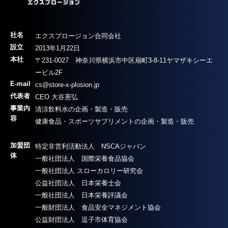
社名
エクスプロージョン合同会社
設立
2013年1月22日
本社
〒231-0027 神奈川県横浜市中区扇町3-8-11ヤマザキシーエ
ービル2F
E-mail
cs@store-x-plosion.jp
代表者
CEO
大谷憲弘
事業内
清涼飲料水の企画・製造・販売
容
健康食品・スポーツサプリメントの企画・製造・販売
加盟団
特定非営利活動法人 NSCAジャパン
体
一般社団法人 国際栄養食品協会
一般社団法人 スローカロリー研究会
公益社団法人 日本栄養士会
一般社団法人 日本栄養評議会
一般財団法人 食品安全マネジメント協会
公益財団法人 逗子市体育協会