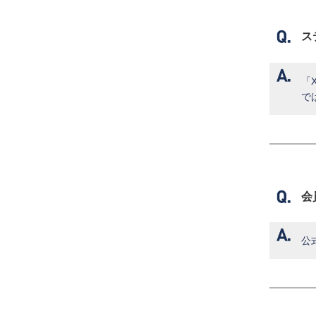
ス
「
で
会
公