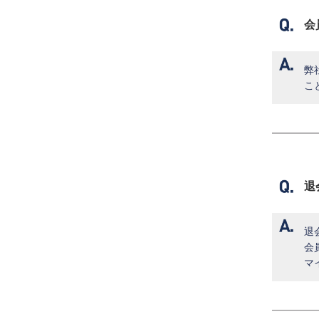
会
弊
こ
退
退
会
マ