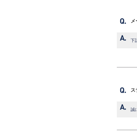
メ
下
ス
誠