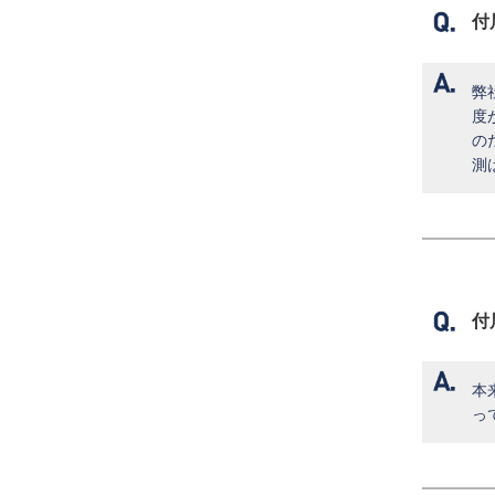
付
弊
度
の
測
付
本
っ