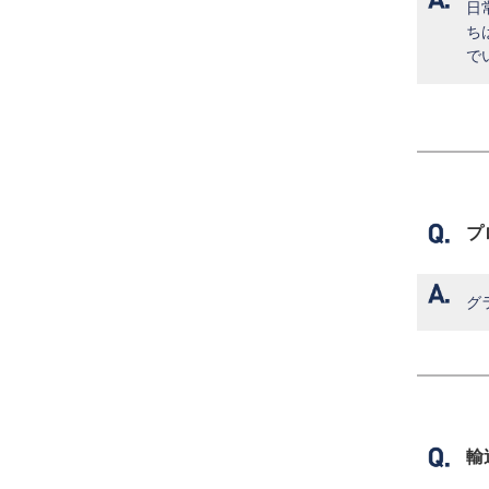
日
ち
で
プ
グ
輸