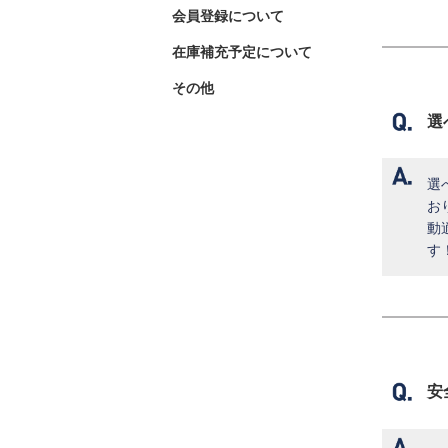
会員登録について
在庫補充予定について
その他
選
選
お
動
す
安