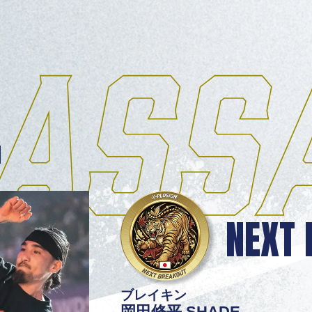
N
NEXT
ブレイキン
岡田修平 SHADE