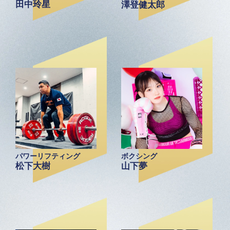
田中玲星
澤登健太郎
パワーリフティング
ボクシング
松下大樹
山下夢