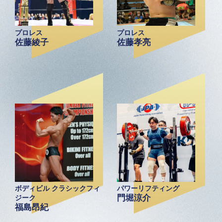
プロレス
プロレス
佐藤綾子
佐藤孝亮
ボディビル クラシックフィ
パワーリフティング
門堀涼介
ジーク
福島昂紀