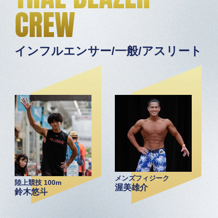
CREW
インフルエンサー/一般/アスリート
メンズフィジーク
陸上競技 100m
渥美雄介
鈴木悠斗