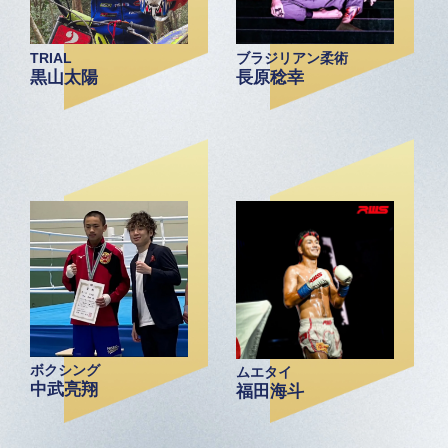
TRIAL
ブラジリアン柔術
黒山太陽
長原稔幸
ボクシング
ムエタイ
中武亮翔
福田海斗