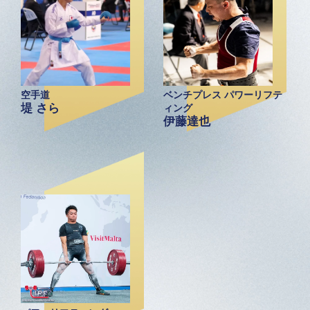
空手道
ベンチプレス パワーリフテ
堤 さら
ィング
伊藤達也