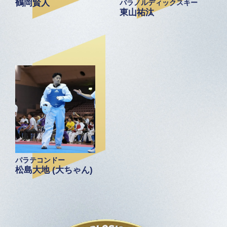
鶴岡賢人
パラノルディックスキー
東山祐汰
パラテコンドー
松島大地 (大ちゃん)