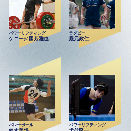
パワーリフティング
ラグビー
ケニー@國芳雅也
殿元政仁
バレーボール
パワーリフティング
鈴木美煌
犬伏隆一